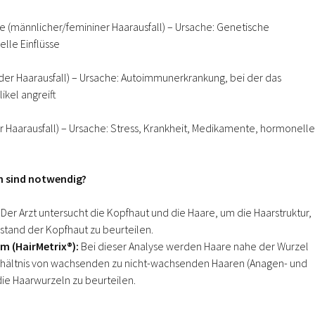
 (männlicher/femininer Haarausfall) – Ursache: Genetische
lle Einflüsse
nder Haarausfall) – Ursache: Autoimmunerkrankung, bei der das
ikel angreift
r Haarausfall) – Ursache: Stress, Krankheit, Medikamente, hormonelle
 sind notwendig?
Der Arzt untersucht die Kopfhaut und die Haare, um die Haarstruktur,
stand der Kopfhaut zu beurteilen.
 (HairMetrix®):
Bei dieser Analyse werden Haare nahe der Wurzel
rhältnis von wachsenden zu nicht-wachsenden Haaren (Anagen- und
ie Haarwurzeln zu beurteilen.