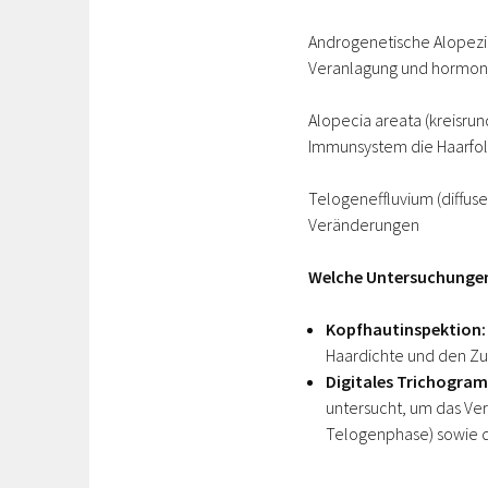
Androgenetische Alopezie
Veranlagung und hormone
Alopecia areata (kreisru
Immunsystem die Haarfoll
Telogeneffluvium (diffuse
Veränderungen
Welche Untersuchungen
Kopfhautinspektion:
Haardichte und den Zu
Digitales
Trichogramm
untersucht, um das Ve
Telogenphase) sowie d