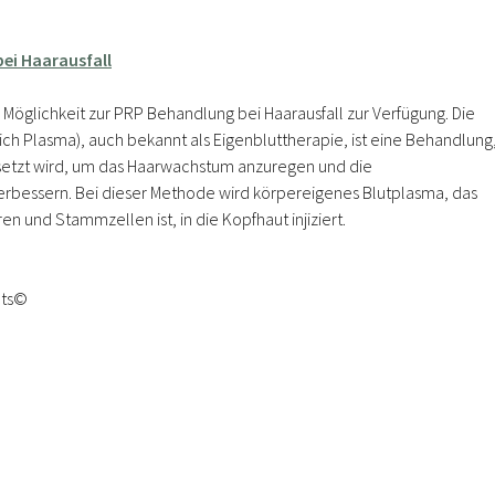
bei Haarausfall
ie Möglichkeit zur PRP Behandlung bei Haarausfall zur Verfügung. Die
ich Plasma), auch bekannt als Eigenbluttherapie, ist eine Behandlung
esetzt wird, um das Haarwachstum anzuregen und die
rbessern. Bei dieser Methode wird körpereigenes Blutplasma, das
n und Stammzellen ist, in die Kopfhaut injiziert.
cts©