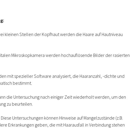
g:
zwei kleinen Stellen der Kopfhaut werden die Haare auf Hautniveau
igitalen Mikroskopkamera werden hochauflösende Bilder der rasierten
.
rden mit spezieller Software analysiert, die Haaranzahl, -dichte und
atisch bestimmt.
 kann die Untersuchung nach einiger Zeit wiederholt werden, um den
ung zu beurteilen.
Diese Untersuchungen können Hinweise auf Mangelzustände (z.B.
ere Erkrankungen geben, die mit Haarausfall in Verbindung stehen