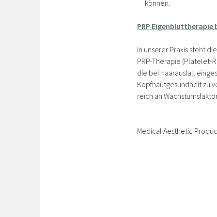
können.
PRP Eigenbluttherapie 
In unserer Praxis steht d
PRP-Therapie (Platelet-R
die bei Haarausfall eing
Kopfhautgesundheit zu ve
reich an Wachstumsfaktore
Medical Aesthetic Produ