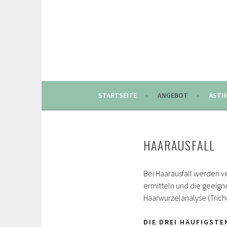
Springe
zum
Inhalt
STARTSEITE
ANGEBOT
ÄSTH
HAARAUSFALL
Bei Haarausfall werden 
ermitteln und die geeign
Haarwurzelanalyse (Tric
DIE DREI HÄUFIGST