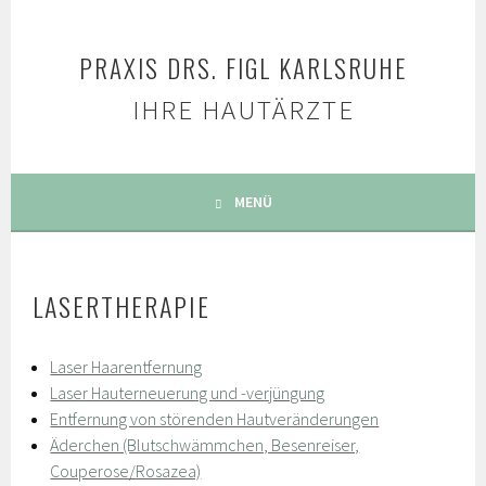
Springe
zum
PRAXIS DRS. FIGL KARLSRUHE
Inhalt
IHRE HAUTÄRZTE
MENÜ
LASERTHERAPIE
Laser Haarentfernung
Laser Hauterneuerung und -verjüngung
Entfernung von störenden Hautveränderungen
Äderchen (Blutschwämmchen, Besenreiser,
Couperose/Rosazea)